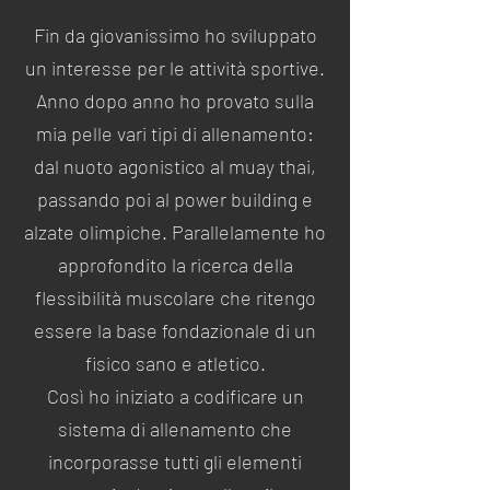
Fin da giovanissimo ho sviluppato
un interesse per le attività sportive.
Anno dopo anno ho provato sulla
mia pelle vari tipi di allenamento:
dal nuoto agonistico al muay thai,
passando poi al power building e
alzate olimpiche. Parallelamente ho
approfondito la ricerca della
flessibilità muscolare che ritengo
essere la base fondazionale di un
fisico sano e atletico.
Così ho iniziato a codificare un
sistema di allenamento che
incorporasse tutti gli elementi