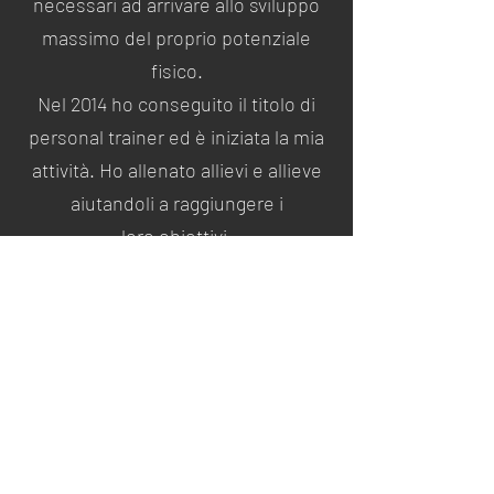
necessari ad arrivare allo sviluppo
massimo del proprio potenziale
fisico.
Nel 2014 ho conseguito il titolo di
personal trainer ed è iniziata la mia
attività. Ho allenato allievi e allieve
aiutandoli a raggiungere i
loro obiettivi.
In Total Performance Fitness Studio
ho deciso di trasmettere tutta la
mia esperienza.
Chiama o scrivi